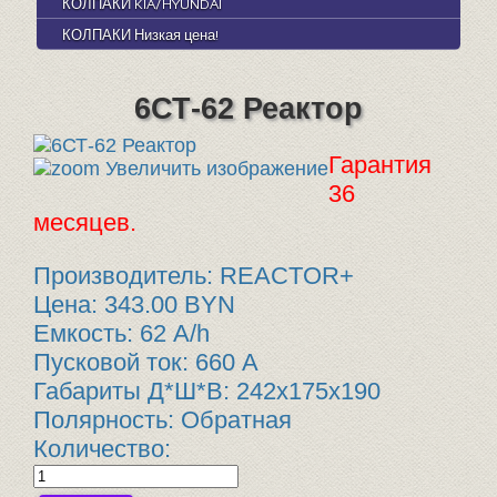
КОЛПАКИ KIA/HYUNDAI
КОЛПАКИ Низкая цена!
6СТ-62 Реактор
Гарантия
Увеличить изображение
36
месяцев.
Производитель:
REACTOR+
Цена:
343.00 BYN
Емкость
:
62 A/h
Пусковой ток
:
660 А
Габариты Д*Ш*В
:
242x175x190
Полярность
:
Обратная
Количество: