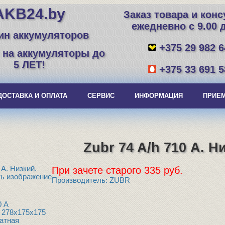
AKB24.by
Заказ товара и кон
ежедневно с 9.00 д
ин аккумуляторов
+375 29 982 6
 на аккумуляторы до
5 ЛЕТ!
+375 33 691 5
ДОСТАВКА И ОПЛАТА
СЕРВИС
ИНФОРМАЦИЯ
ПРИЕМ
Zubr 74 A/h 710 А. Н
При зачете старого 335 руб.
ь изображение
Производитель:
ZUBR
N
0 A
:
278x175x175
атная