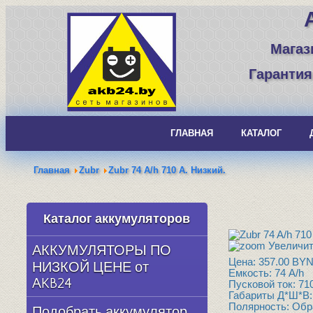
Магаз
Гарантия
ГЛАВНАЯ
КАТАЛОГ
Главная
Zubr
Zubr 74 A/h 710 А. Низкий.
Каталог аккумуляторов
Увеличит
АККУМУЛЯТОРЫ ПО
Цена:
357.00 BY
НИЗКОЙ ЦЕНЕ от
Емкость
:
74 A/h
AKB24
Пусковой ток
:
71
Габариты Д*Ш*В
Полярность
:
Обр
Подобрать аккумулятор