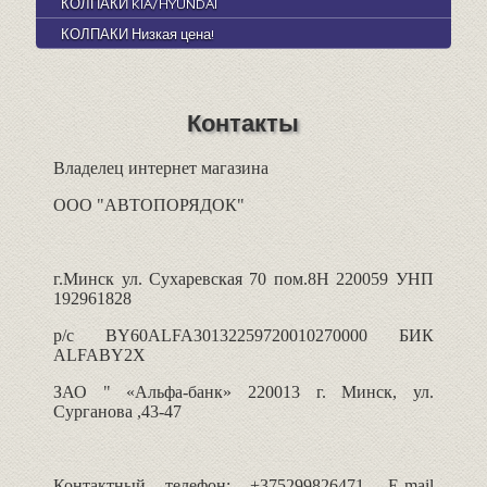
КОЛПАКИ KIA/HYUNDAI
КОЛПАКИ Низкая цена!
Контакты
Владелец интернет магазина
ООО "АВТОПОРЯДОК"
г.Минск ул. Сухаревская 70 пом.8H 220059 УНП
192961828
р/c BY60ALFA30132259720010270000 БИК
ALFABY2X
ЗАО " «Альфа-банк» 220013 г. Минск, ул.
Сурганова ,43-47
Контактный телефон: +375299826471. E-mail