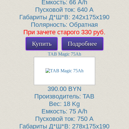
Емкость:
66 A/h
Пусковой ток:
640 A
Габариты Д*Ш*В:
242x175x190
Полярность:
Обратная
При зачете старого 330 руб.
Купить
Подробнее
TAB Magic 75Ah
390.00 BYN
Производитель:
TAB
Вес:
18 Kg
Емкость:
75 A/h
Пусковой ток:
750 A
Габариты Д*Ш*В:
278x175x190