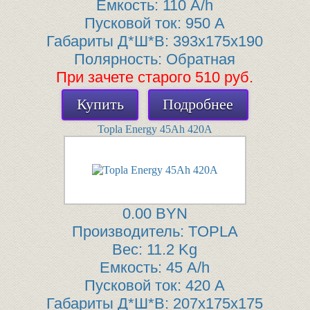
Емкость:
110 A/h
Пусковой ток:
950 A
Габариты Д*Ш*В:
393x175x190
Полярность:
Обратная
При зачете старого 510 руб.
Купить
Подробнее
Topla Energy 45Ah 420А
0.00 BYN
Производитель:
TOPLA
Вес:
11.2 Kg
Емкость:
45 A/h
Пусковой ток:
420 A
Габариты Д*Ш*В:
207x175x175