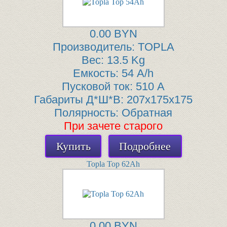
0.00 BYN
Производитель:
TOPLA
Вес:
13.5 Kg
Емкость:
54 A/h
Пусковой ток:
510 A
Габариты Д*Ш*В:
207x175x175
Полярность:
Обратная
При зачете старого
Купить
Подробнее
Topla Top 62Ah
0.00 BYN