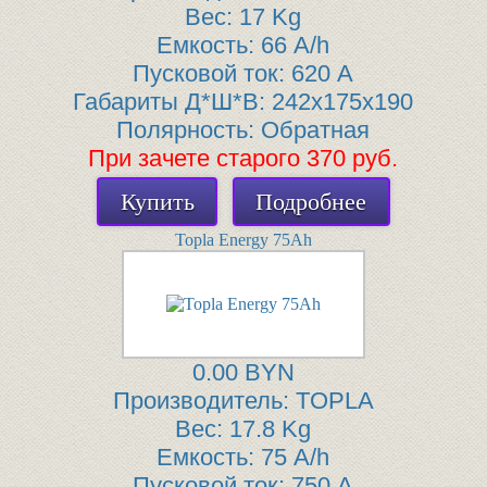
Вес:
17 Kg
Емкость:
66 A/h
Пусковой ток:
620 A
Габариты Д*Ш*В:
242x175x190
Полярность:
Обратная
При зачете старого 370 руб.
Купить
Подробнее
Topla Energy 75Ah
0.00 BYN
Производитель:
TOPLA
Вес:
17.8 Kg
Емкость:
75 A/h
Пусковой ток:
750 A