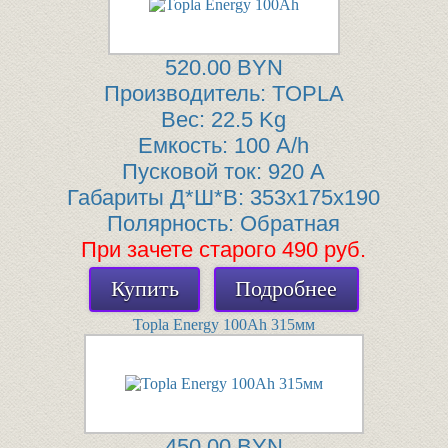
520.00 BYN
Производитель:
TOPLA
Вес:
22.5 Kg
Емкость:
100 A/h
Пусковой ток:
920 A
Габариты Д*Ш*В:
353x175x190
Полярность:
Обратная
При зачете старого 490 руб.
Купить
Подробнее
Topla Energy 100Ah 315мм
450.00 BYN