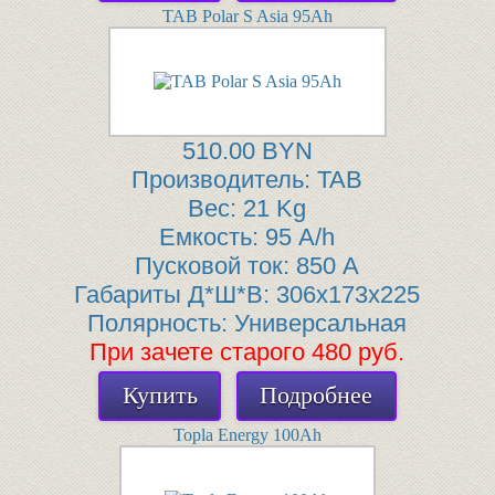
TAB Polar S Asia 95Ah
510.00 BYN
Производитель:
TAB
Вес:
21 Kg
Емкость:
95 A/h
Пусковой ток:
850 A
Габариты Д*Ш*В:
306x173x225
Полярность:
Универсальная
При зачете старого 480 руб.
Купить
Подробнее
Topla Energy 100Ah