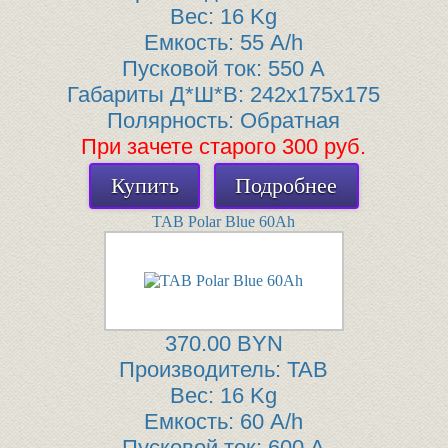
Вес:
16 Kg
Емкость:
55 A/h
Пусковой ток:
550 A
Габариты Д*Ш*В:
242x175x175
Полярность:
Обратная
При зачете старого 300 руб.
Купить
Подробнее
TAB Polar Blue 60Ah
370.00 BYN
Производитель:
TAB
Вес:
16 Kg
Емкость:
60 A/h
Пусковой ток:
600 A